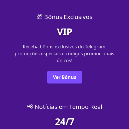
🎁 Bônus Exclusivos
VIP
Receba bônus exclusivos do Telegram,
promoções especiais e códigos promocionais
únicos!
Ver Bônus
📢 Notícias em Tempo Real
24/7