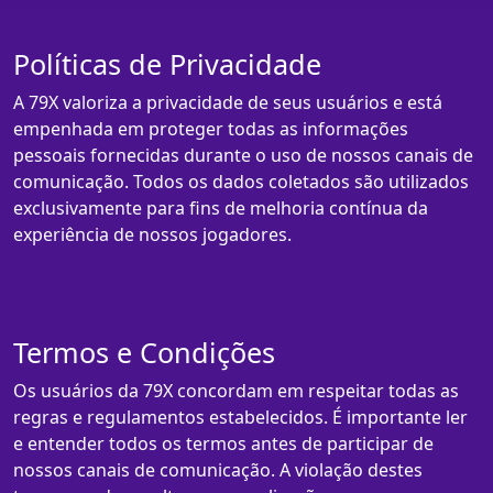
Políticas de Privacidade
A 79X valoriza a privacidade de seus usuários e está
empenhada em proteger todas as informações
pessoais fornecidas durante o uso de nossos canais de
comunicação. Todos os dados coletados são utilizados
exclusivamente para fins de melhoria contínua da
experiência de nossos jogadores.
Termos e Condições
Os usuários da 79X concordam em respeitar todas as
regras e regulamentos estabelecidos. É importante ler
e entender todos os termos antes de participar de
nossos canais de comunicação. A violação destes