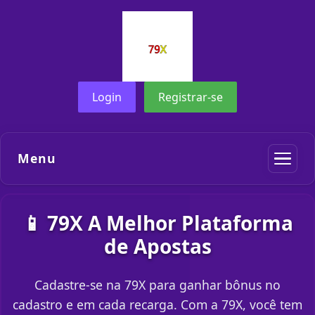
Login
Registrar-se
Menu
📱 79X A Melhor Plataforma
de Apostas
Cadastre-se na 79X para ganhar bônus no
cadastro e em cada recarga. Com a 79X, você tem