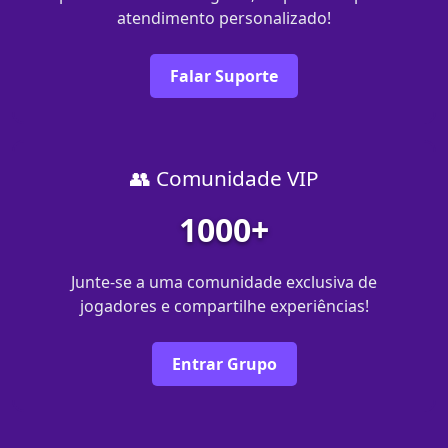
atendimento personalizado!
Falar Suporte
👥 Comunidade VIP
1000+
Junte-se a uma comunidade exclusiva de
jogadores e compartilhe experiências!
Entrar Grupo