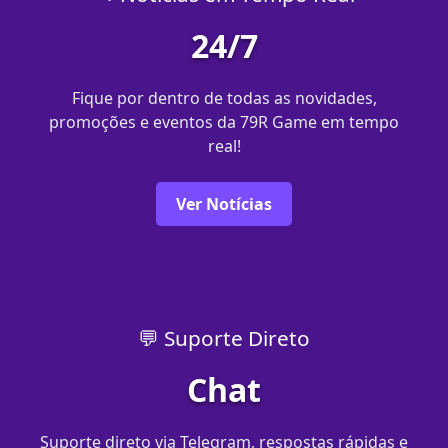
24/7
Fique por dentro de todas as novidades,
promoções e eventos da 79R Game em tempo
real!
Ver Notícias
💬 Suporte Direto
Chat
Suporte direto via Telegram, respostas rápidas e