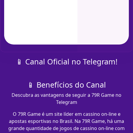
📱 Canal Oficial no Telegram!
📱 Benefícios do Canal
Descubra as vantagens de seguir a 79R Game no
Telegram
O 79R Game é um site líder em cassino on-line e
apostas esportivas no Brasil. Na 79R Game, há uma
grande quantidade de jogos de cassino on-line com