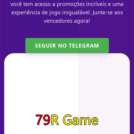
você tem acesso a promoções incríveis e uma
experiência de jogo inigualável. Junte-se aos
vencedores agora!
SEGUIR NO TELEGRAM