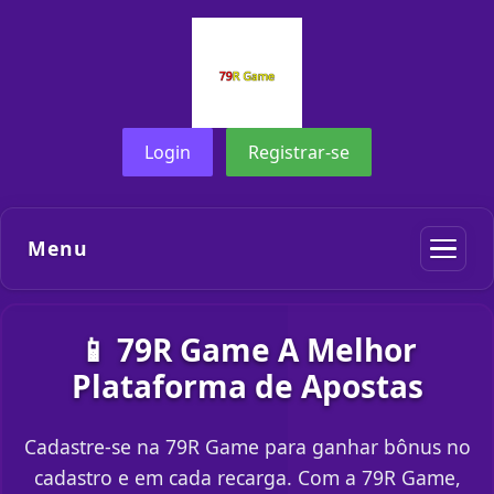
Login
Registrar-se
Menu
📱 79R Game A Melhor
Plataforma de Apostas
Cadastre-se na 79R Game para ganhar bônus no
cadastro e em cada recarga. Com a 79R Game,