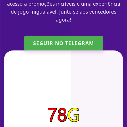
acesso a promoções incríveis e uma experiência
de jogo inigualável. Junte-se aos vencedores
agora!
SEGUIR NO TELEGRAM