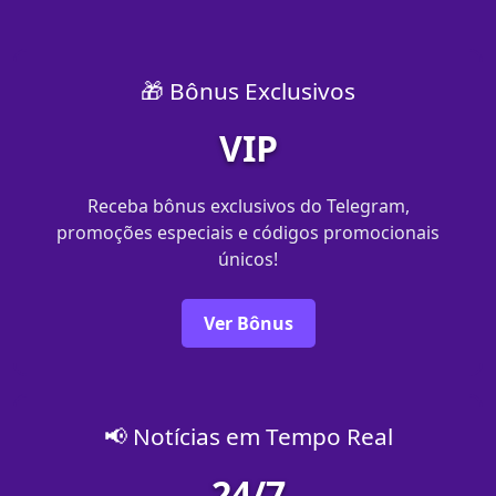
🎁 Bônus Exclusivos
VIP
Receba bônus exclusivos do Telegram,
promoções especiais e códigos promocionais
únicos!
Ver Bônus
📢 Notícias em Tempo Real
24/7