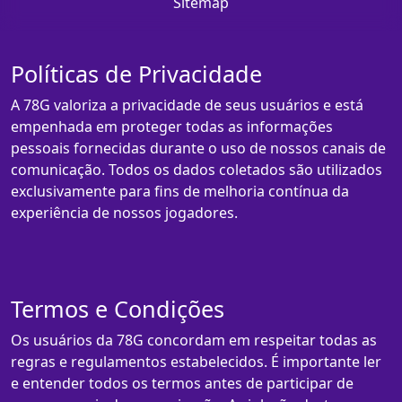
Sitemap
Políticas de Privacidade
A 78G valoriza a privacidade de seus usuários e está
empenhada em proteger todas as informações
pessoais fornecidas durante o uso de nossos canais de
comunicação. Todos os dados coletados são utilizados
exclusivamente para fins de melhoria contínua da
experiência de nossos jogadores.
Termos e Condições
Os usuários da 78G concordam em respeitar todas as
regras e regulamentos estabelecidos. É importante ler
e entender todos os termos antes de participar de