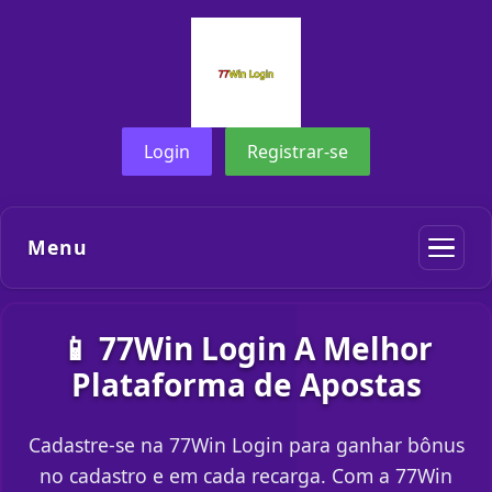
Login
Registrar-se
Menu
📱 77Win Login A Melhor
Plataforma de Apostas
Cadastre-se na 77Win Login para ganhar bônus
no cadastro e em cada recarga. Com a 77Win