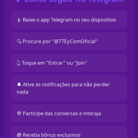
📱 Baixe o app Telegram no seu dispositivo
🔍 Procure por "@77Ey.ComOficial"
👆 Toque em "Entrar" ou "Join"
🔔 Ative as notificações para não perder
nada
💬 Participe das conversas e interaja
🎁 Receba bônus exclusivos