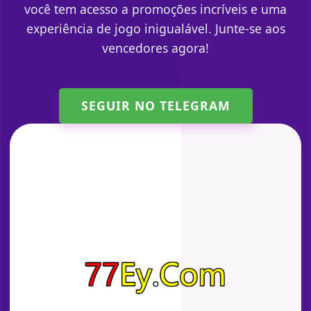
você tem acesso a promoções incríveis e uma
experiência de jogo inigualável. Junte-se aos
vencedores agora!
SEGUIR NO TELEGRAM