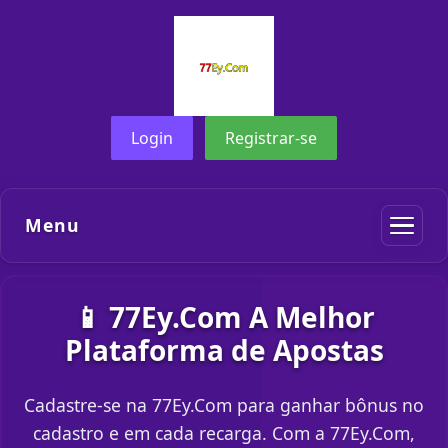
Login
Registrar-se
Menu
📱 77Ey.Com A Melhor
Plataforma de Apostas
Cadastre-se na 77Ey.Com para ganhar bônus no
cadastro e em cada recarga. Com a 77Ey.Com,