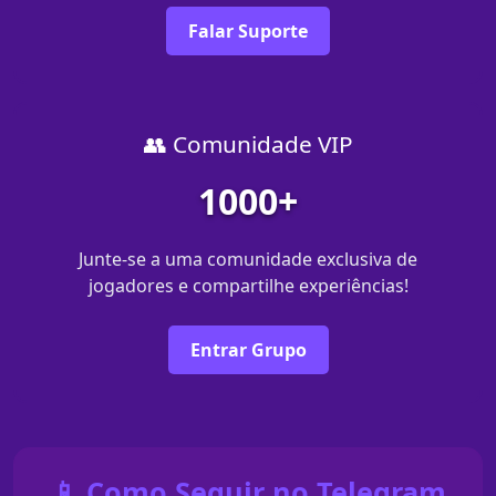
Falar Suporte
👥 Comunidade VIP
1000+
Junte-se a uma comunidade exclusiva de
jogadores e compartilhe experiências!
Entrar Grupo
📱 Como Seguir no Telegram