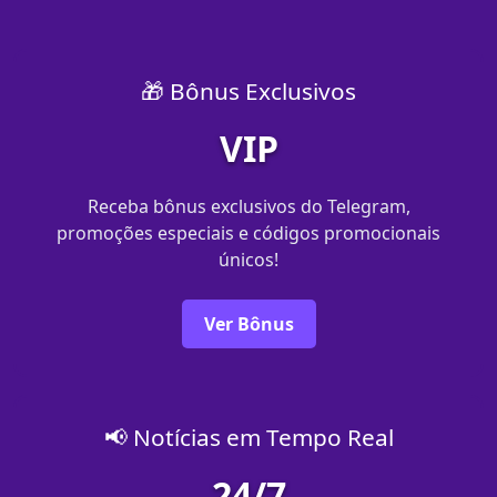
🎁 Bônus Exclusivos
VIP
Receba bônus exclusivos do Telegram,
promoções especiais e códigos promocionais
únicos!
Ver Bônus
📢 Notícias em Tempo Real
24/7