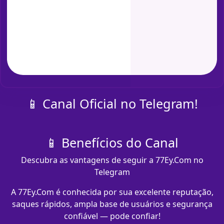
📱 Canal Oficial no Telegram!
📱 Benefícios do Canal
Descubra as vantagens de seguir a 77Ey.Com no
Telegram
A 77Ey.Com é conhecida por sua excelente reputação,
saques rápidos, ampla base de usuários e segurança
confiável — pode confiar!