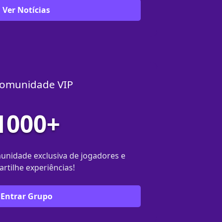
Ver Notícias
Comunidade VIP
1000+
unidade exclusiva de jogadores e
rtilhe experiências!
Entrar Grupo