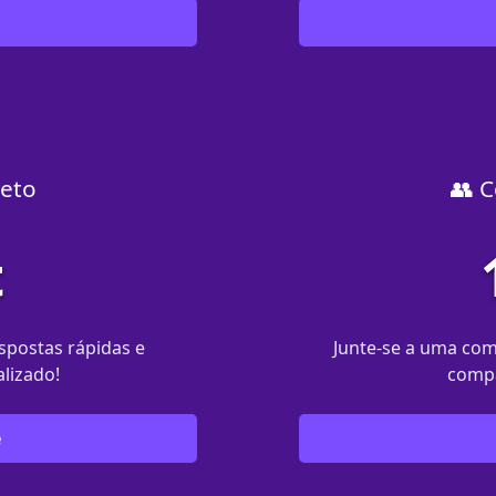
reto
👥 
t
espostas rápidas e
Junte-se a uma com
lizado!
compa
e