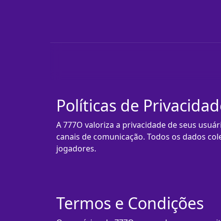
Políticas de Privacida
A 777O valoriza a privacidade de seus usuá
canais de comunicação. Todos os dados cole
jogadores.
Termos e Condições