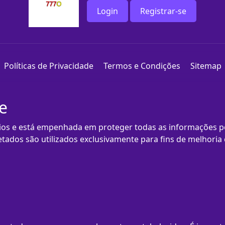
Login
Registrar-se
Políticas de Privacidade
Termos e Condições
Sitemap
de
rios e está empenhada em proteger todas as informações p
tados são utilizados exclusivamente para fins de melhoria