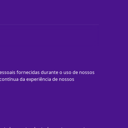
essoais fornecidas durante o uso de nossos
 contínua da experiência de nossos