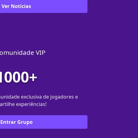
Ver Notícias
Comunidade VIP
1000+
unidade exclusiva de jogadores e
rtilhe experiências!
Entrar Grupo