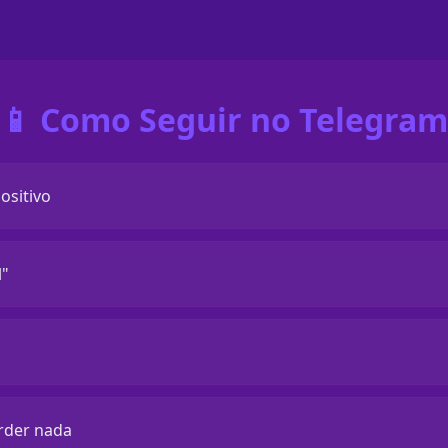
📱 Como Seguir no Telegram
ositivo
l"
erder nada