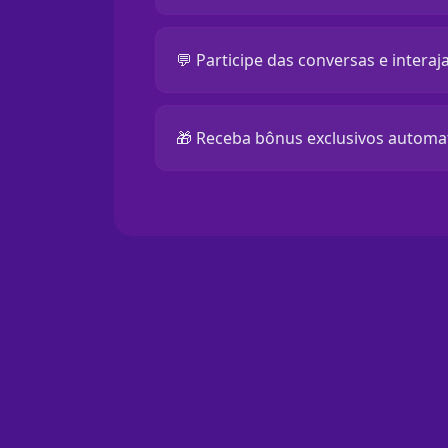
💬 Participe das conversas e interaj
🎁 Receba bônus exclusivos autom