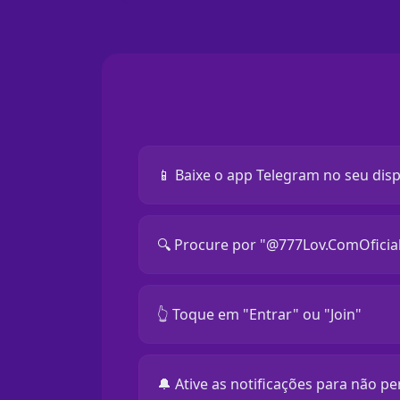
📱 Baixe o app Telegram no seu disp
🔍 Procure por "@777Lov.ComOficia
👆 Toque em "Entrar" ou "Join"
🔔 Ative as notificações para não p