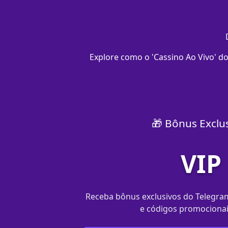
Explore como o 'Cassino Ao Vivo' d
🎁 Bônus Exclu
VIP
Receba bônus exclusivos do Telegra
e códigos promocionai