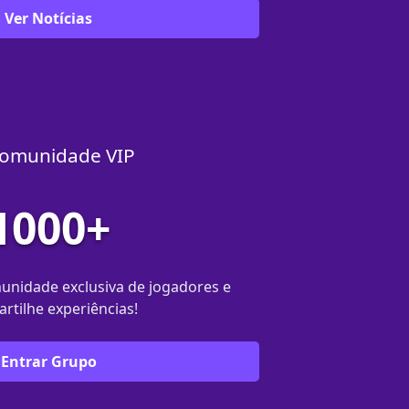
Ver Notícias
Comunidade VIP
1000+
unidade exclusiva de jogadores e
rtilhe experiências!
Entrar Grupo