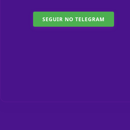
SEGUIR NO TELEGRAM