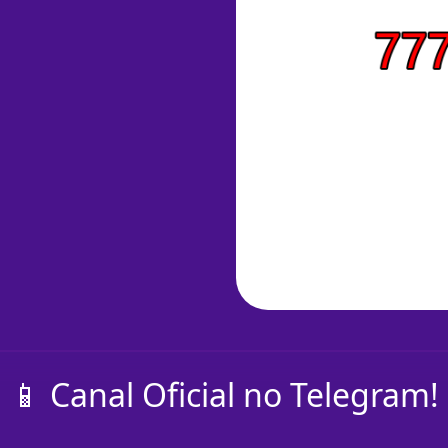
📱 Canal Oficial no Telegram!