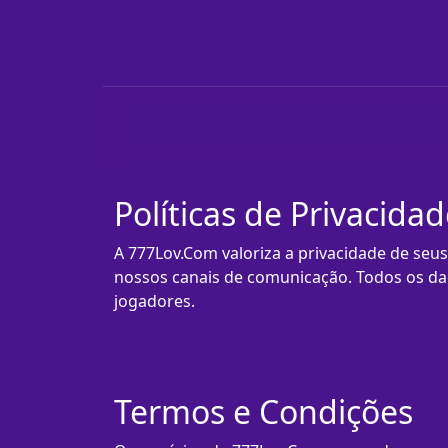
Políticas de Privacida
A 777Lov.Com valoriza a privacidade de seu
nossos canais de comunicação. Todos os dad
jogadores.
Termos e Condições