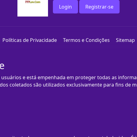
Login
Registrar-se
Políticas de Privacidade
Termos e Condições
Sitemap
de
s usuários e está empenhada em proteger todas as informa
os coletados são utilizados exclusivamente para fins de m