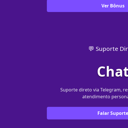
Ver Bônus
💬 Suporte Di
Cha
Suporte direto via Telegram, r
atendimento persona
Falar Suport