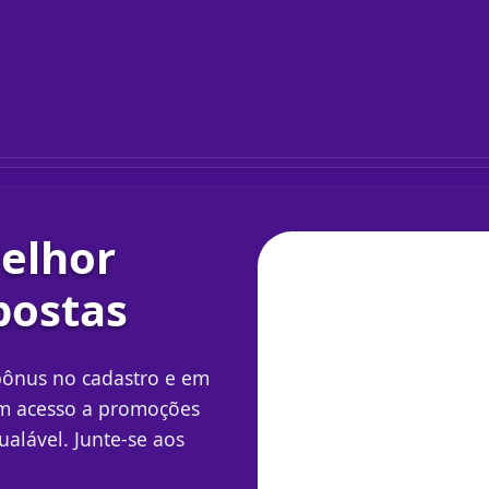
Melhor
postas
bônus no cadastro e em
em acesso a promoções
ualável. Junte-se aos