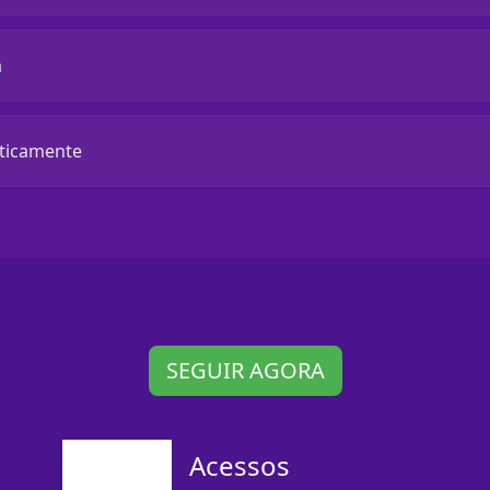
a
aticamente
SEGUIR AGORA
Acessos