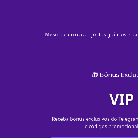
Mesmo com o avanço dos gráficos e das
🎁 Bônus Exclu
VIP
Receba bônus exclusivos do Telegra
e códigos promocionai