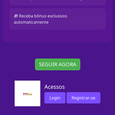
🎁 Receba bônus exclusivos
automaticamente
SEGUIR AGORA
Acessos
Login
Registrar-se