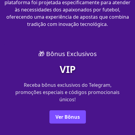
plataforma foi projetada especificamente para atender
às necessidades dos apaixonados por futebol,
oferecendo uma experiência de apostas que combina
tradição com inovação tecnológica.
🎁 Bônus Exclusivos
VIP
Receba bônus exclusivos do Telegram,
promoções especiais e códigos promocionais
únicos!
Ver Bônus