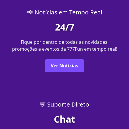
📢 Notícias em Tempo Real
24/7
Fique por dentro de todas as novidades,
promoções e eventos da 777Fun em tempo real!
Ver Notícias
💬 Suporte Direto
Chat