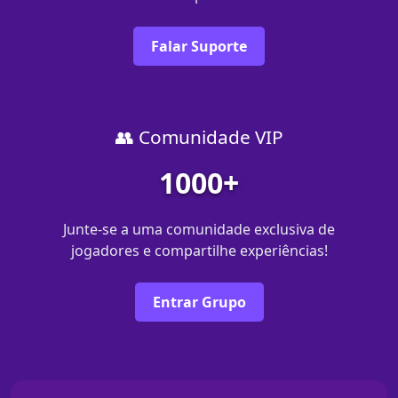
Falar Suporte
👥 Comunidade VIP
1000+
Junte-se a uma comunidade exclusiva de
jogadores e compartilhe experiências!
Entrar Grupo