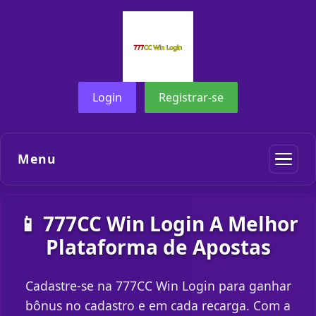
Login
Registrar-se
Menu
📱 777CC Win Login A Melhor
Plataforma de Apostas
Cadastre-se na 777CC Win Login para ganhar
bônus no cadastro e em cada recarga. Com a