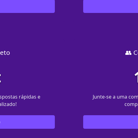
reto
👥 
t
espostas rápidas e
Junte-se a uma com
lizado!
compa
e