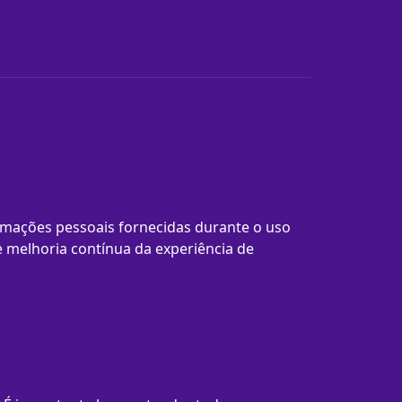
rmações pessoais fornecidas durante o uso
e melhoria contínua da experiência de