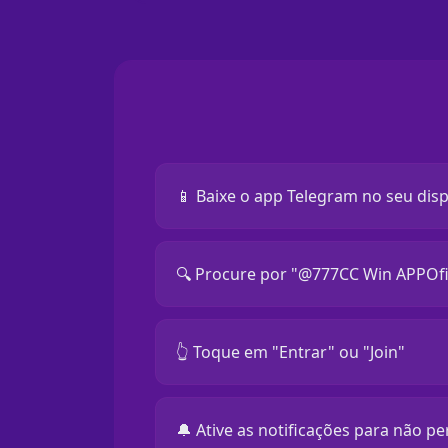
📱 Baixe o app Telegram no seu disp
🔍 Procure por "@777CC Win APPOfi
👆 Toque em "Entrar" ou "Join"
🔔 Ative as notificações para não p