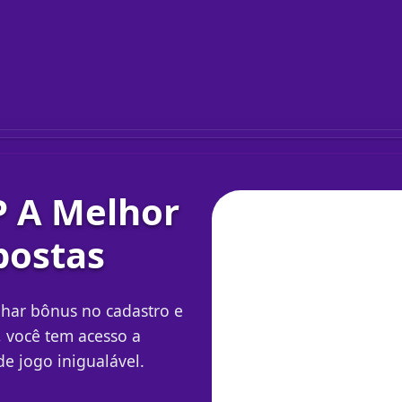
P A Melhor
postas
har bônus no cadastro e
 você tem acesso a
e jogo inigualável.