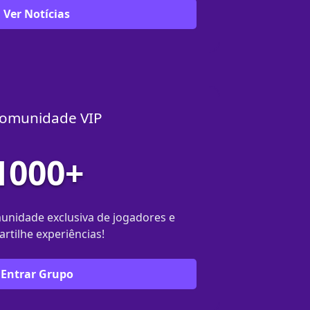
Ver Notícias
Comunidade VIP
1000+
unidade exclusiva de jogadores e
rtilhe experiências!
Entrar Grupo