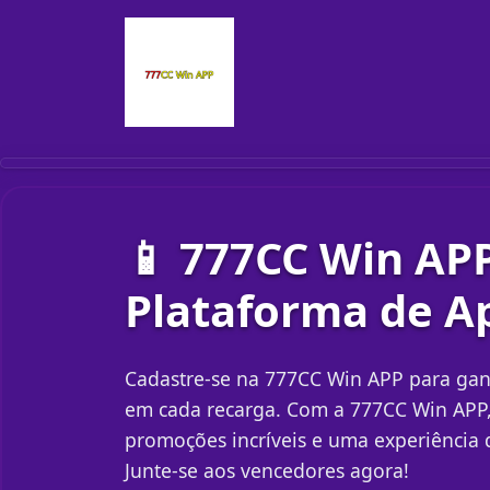
📱 777CC Win AP
Plataforma de A
Cadastre-se na 777CC Win APP para gan
em cada recarga. Com a 777CC Win APP,
promoções incríveis e uma experiência d
Junte-se aos vencedores agora!