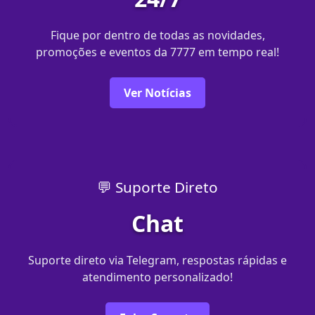
Fique por dentro de todas as novidades,
promoções e eventos da 7777 em tempo real!
Ver Notícias
💬 Suporte Direto
Chat
Suporte direto via Telegram, respostas rápidas e
atendimento personalizado!