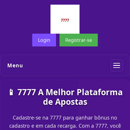
Login
Registrar-se
Menu
📱 7777 A Melhor Plataforma
de Apostas
Cadastre-se na 7777 para ganhar bônus no
cadastro e em cada recarga. Com a 7777, você