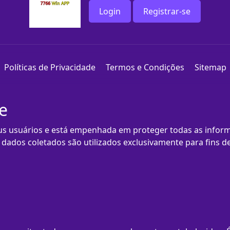
Login
Registrar-se
Políticas de Privacidade
Termos e Condições
Sitemap
de
eus usuários e está empenhada em proteger todas as infor
dados coletados são utilizados exclusivamente para fins d