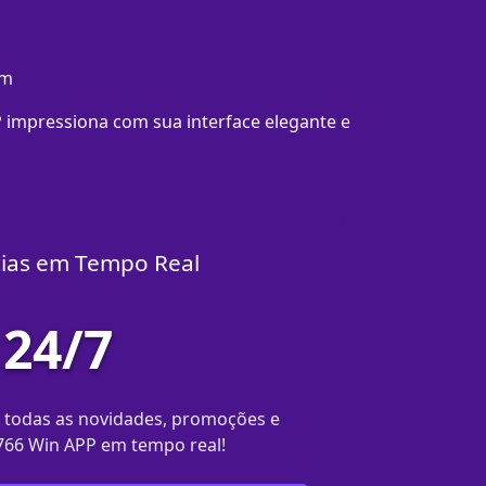
am
 impressiona com sua interface elegante e
cias em Tempo Real
24/7
e todas as novidades, promoções e
766 Win APP em tempo real!