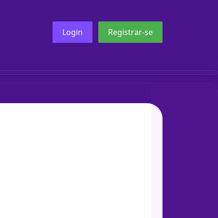
Login
Registrar-se