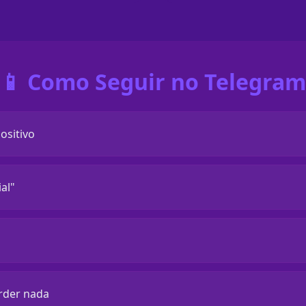
📱 Como Seguir no Telegram
ositivo
al"
erder nada