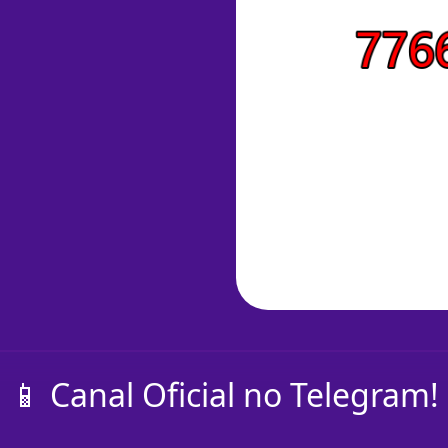
📱 Canal Oficial no Telegram!