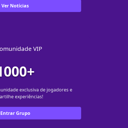
Ver Notícias
Comunidade VIP
1000+
unidade exclusiva de jogadores e
rtilhe experiências!
Entrar Grupo