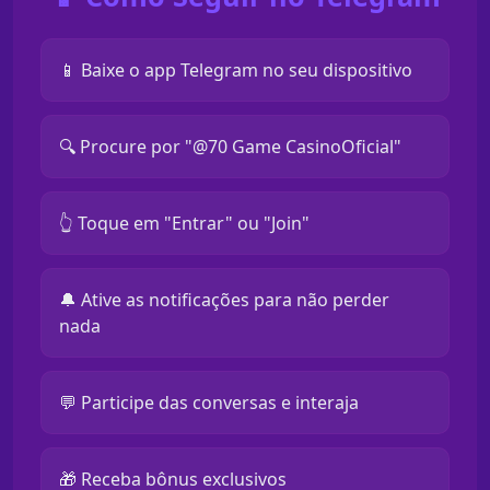
📱 Baixe o app Telegram no seu dispositivo
🔍 Procure por "@70 Game CasinoOficial"
👆 Toque em "Entrar" ou "Join"
🔔 Ative as notificações para não perder
nada
💬 Participe das conversas e interaja
🎁 Receba bônus exclusivos