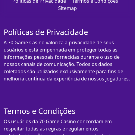
Políticas de Privacidade
Termos e Condições
Sitemap
Políticas de Privacidade
A 70 Game Casino valoriza a privacidade de seus
usuários e está empenhada em proteger todas as
informações pessoais fornecidas durante o uso de
nossos canais de comunicação. Todos os dados
coletados são utilizados exclusivamente para fins de
melhoria contínua da experiência de nossos jogadores.
Termos e Condições
Os usuários da 70 Game Casino concordam em
respeitar todas as regras e regulamentos