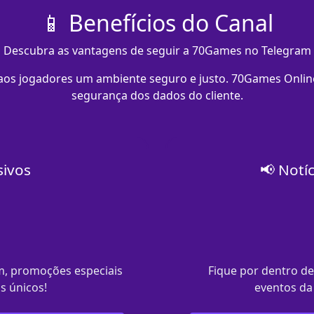
📱 Benefícios do Canal
Descubra as vantagens de seguir a 70Games no Telegram
s jogadores um ambiente seguro e justo. 70Games Online
segurança dos dados do cliente.
sivos
📢 Notí
m, promoções especiais
Fique por dentro d
s únicos!
eventos da