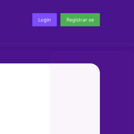
Login
Registrar-se