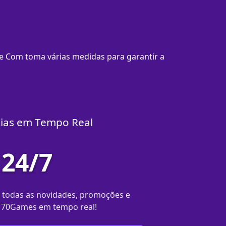
 Com toma várias medidas para garantir a
cias em Tempo Real
24/7
e todas as novidades, promoções e
 70Games em tempo real!