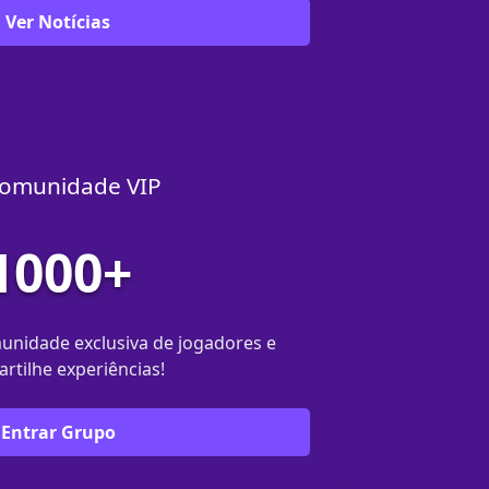
Ver Notícias
Comunidade VIP
1000+
unidade exclusiva de jogadores e
rtilhe experiências!
Entrar Grupo