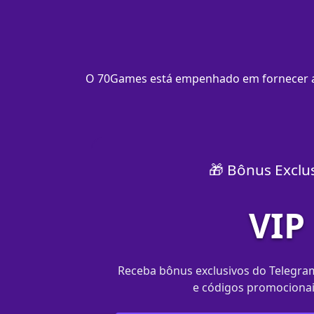
O 70Games está empenhado em fornecer ao
🎁 Bônus Exclu
VIP
Receba bônus exclusivos do Telegra
e códigos promocionai