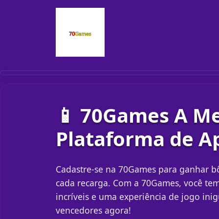
📱 70Games A Me
Plataforma de A
Cadastre-se na 70Games para ganhar b
cada recarga. Com a 70Games, você te
incríveis e uma experiência de jogo inig
vencedores agora!