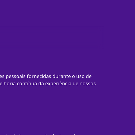
es pessoais fornecidas durante o uso de
elhoria contínua da experiência de nossos