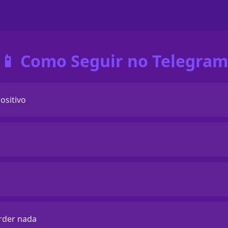
📱 Como Seguir no Telegram
ositivo
erder nada