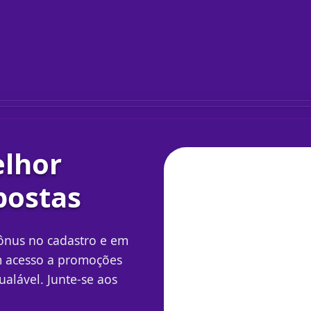
lhor
postas
ônus no cadastro e em
m acesso a promoções
ualável. Junte-se aos