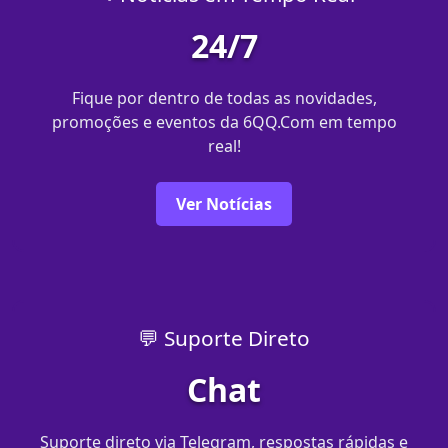
24/7
Fique por dentro de todas as novidades,
promoções e eventos da 6QQ.Com em tempo
real!
Ver Notícias
💬 Suporte Direto
Chat
Suporte direto via Telegram, respostas rápidas e