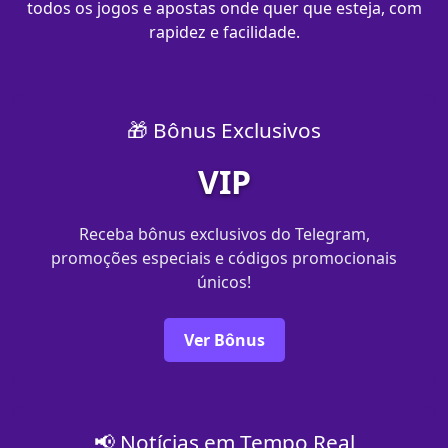
todos os jogos e apostas onde quer que esteja, com
rapidez e facilidade.
🎁 Bônus Exclusivos
VIP
Receba bônus exclusivos do Telegram,
promoções especiais e códigos promocionais
únicos!
Ver Bônus
📢 Notícias em Tempo Real