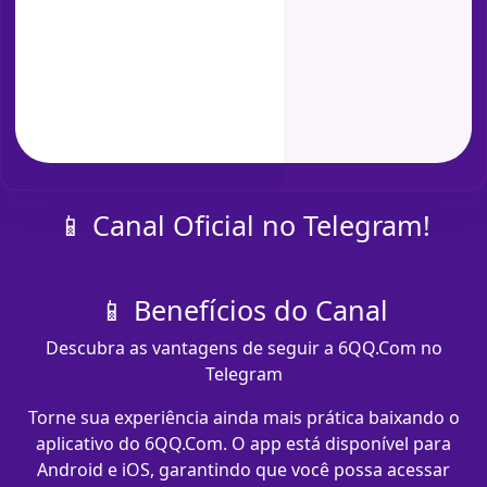
📱 Canal Oficial no Telegram!
📱 Benefícios do Canal
Descubra as vantagens de seguir a 6QQ.Com no
Telegram
Torne sua experiência ainda mais prática baixando o
aplicativo do 6QQ.Com. O app está disponível para
Android e iOS, garantindo que você possa acessar