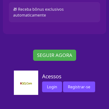
🎁 Receba bônus exclusivos
automaticamente
SEGUIR AGORA
Acessos
Login
Registrar-se