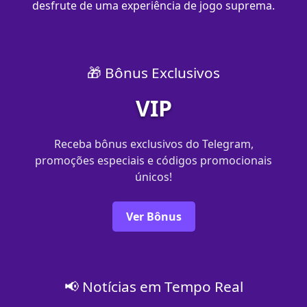
desfrute de uma experiência de jogo suprema.
🎁 Bônus Exclusivos
VIP
Receba bônus exclusivos do Telegram,
promoções especiais e códigos promocionais
únicos!
Ver Bônus
📢 Notícias em Tempo Real