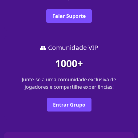
Falar Suporte
👥 Comunidade VIP
1000+
Junte-se a uma comunidade exclusiva de
jogadores e compartilhe experiências!
Entrar Grupo