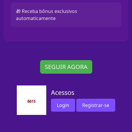
🎁 Receba bônus exclusivos
automaticamente
SEGUIR AGORA
Acessos
Login
Registrar-se