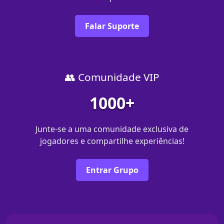
Falar Suporte
👥 Comunidade VIP
1000+
Junte-se a uma comunidade exclusiva de
jogadores e compartilhe experiências!
Entrar Grupo