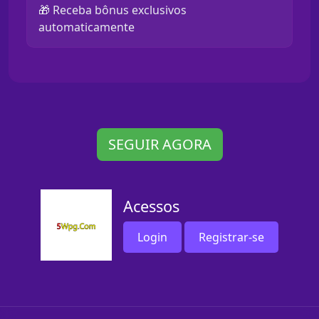
🎁 Receba bônus exclusivos
automaticamente
SEGUIR AGORA
Acessos
Login
Registrar-se