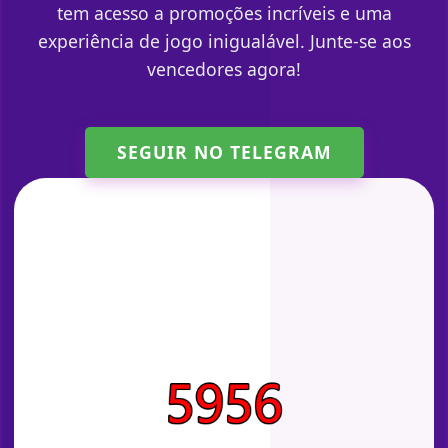
tem acesso a promoções incríveis e uma
experiência de jogo inigualável. Junte-se aos
vencedores agora!
SEGUIR NO TELEGRAM