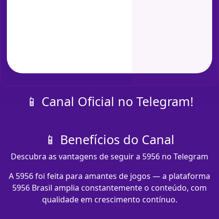
📱 Canal Oficial no Telegram!
📱 Benefícios do Canal
Descubra as vantagens de seguir a 5956 no Telegram
A 5956 foi feita para amantes de jogos — a plataforma
5956 Brasil amplia constantemente o conteúdo, com
qualidade em crescimento contínuo.