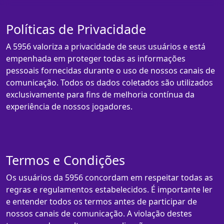
Políticas de Privacidade
A 5956 valoriza a privacidade de seus usuários e está
empenhada em proteger todas as informações
pessoais fornecidas durante o uso de nossos canais de
comunicação. Todos os dados coletados são utilizados
exclusivamente para fins de melhoria contínua da
experiência de nossos jogadores.
Termos e Condições
Os usuários da 5956 concordam em respeitar todas as
regras e regulamentos estabelecidos. É importante ler
e entender todos os termos antes de participar de
nossos canais de comunicação. A violação destes