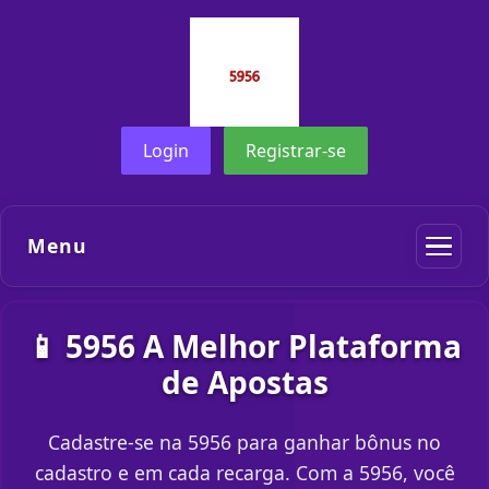
Login
Registrar-se
Menu
📱 5956 A Melhor Plataforma
de Apostas
Cadastre-se na 5956 para ganhar bônus no
cadastro e em cada recarga. Com a 5956, você