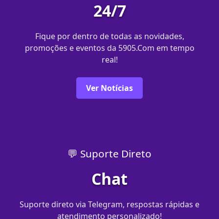
24/7
Fique por dentro de todas as novidades,
promoções e eventos da 5905.Com em tempo
real!
Ver Notícias
💬 Suporte Direto
Chat
Suporte direto via Telegram, respostas rápidas e
atendimento personalizado!