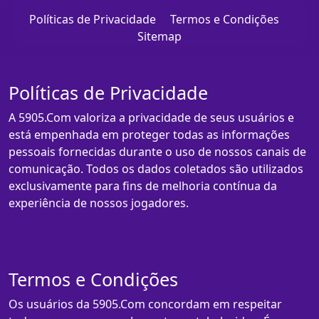
Políticas de Privacidade
Termos e Condições
Sitemap
Políticas de Privacidade
A 5905.Com valoriza a privacidade de seus usuários e
está empenhada em proteger todas as informações
pessoais fornecidas durante o uso de nossos canais de
comunicação. Todos os dados coletados são utilizados
exclusivamente para fins de melhoria contínua da
experiência de nossos jogadores.
Termos e Condições
Os usuários da 5905.Com concordam em respeitar