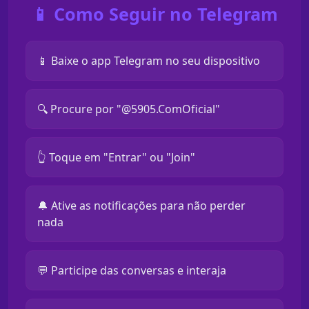
📱 Como Seguir no Telegram
📱 Baixe o app Telegram no seu dispositivo
🔍 Procure por "@5905.ComOficial"
👆 Toque em "Entrar" ou "Join"
🔔 Ative as notificações para não perder
nada
💬 Participe das conversas e interaja