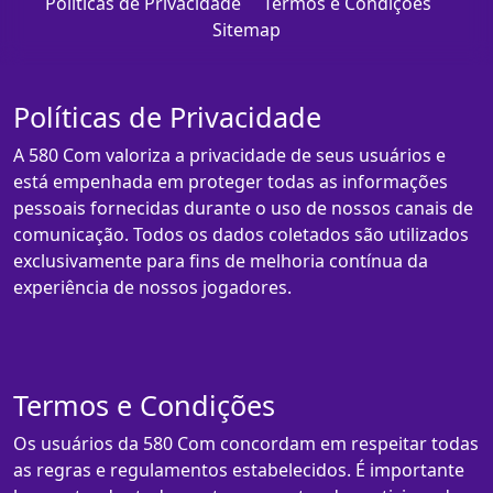
Políticas de Privacidade
Termos e Condições
Sitemap
Políticas de Privacidade
A 580 Com valoriza a privacidade de seus usuários e
está empenhada em proteger todas as informações
pessoais fornecidas durante o uso de nossos canais de
comunicação. Todos os dados coletados são utilizados
exclusivamente para fins de melhoria contínua da
experiência de nossos jogadores.
Termos e Condições
Os usuários da 580 Com concordam em respeitar todas
as regras e regulamentos estabelecidos. É importante