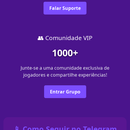
Falar Suporte
👥 Comunidade VIP
1000+
Junte-se a uma comunidade exclusiva de
jogadores e compartilhe experiências!
Entrar Grupo
📱 Como Seguir no Telegram