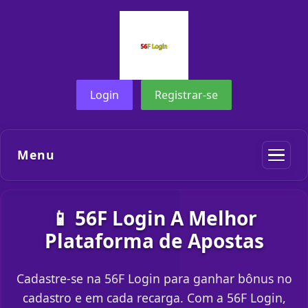
Login
Registrar-se
Menu
📱 56F Login A Melhor
Plataforma de Apostas
Cadastre-se na 56F Login para ganhar bônus no
cadastro e em cada recarga. Com a 56F Login,