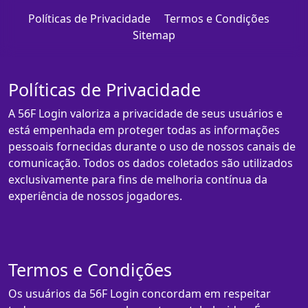
Políticas de Privacidade
Termos e Condições
Sitemap
Políticas de Privacidade
A 56F Login valoriza a privacidade de seus usuários e
está empenhada em proteger todas as informações
pessoais fornecidas durante o uso de nossos canais de
comunicação. Todos os dados coletados são utilizados
exclusivamente para fins de melhoria contínua da
experiência de nossos jogadores.
Termos e Condições
Os usuários da 56F Login concordam em respeitar