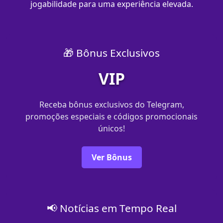
jogabilidade para uma experiência elevada.
🎁 Bônus Exclusivos
VIP
Receba bônus exclusivos do Telegram,
promoções especiais e códigos promocionais
únicos!
Ver Bônus
📢 Notícias em Tempo Real