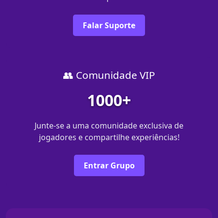
Falar Suporte
👥 Comunidade VIP
1000+
Junte-se a uma comunidade exclusiva de
jogadores e compartilhe experiências!
Entrar Grupo