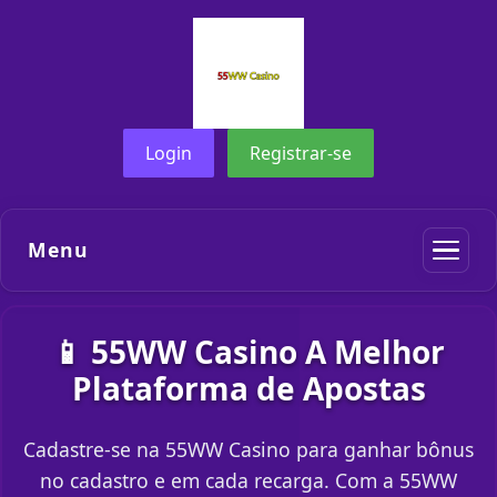
Login
Registrar-se
Menu
📱 55WW Casino A Melhor
Plataforma de Apostas
Cadastre-se na 55WW Casino para ganhar bônus
no cadastro e em cada recarga. Com a 55WW