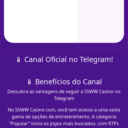
📱 Canal Oficial no Telegram!
📱 Benefícios do Canal
Descubra as vantagens de seguir a 55WW Casino no
Telegram
No 55WW Casino com​, você tem acesso a uma vasta
gama de opções de entretenimento. A categoria
“Popular” inclui os jogos mais buscados, com RTPs