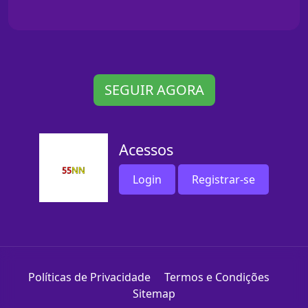
SEGUIR AGORA
Acessos
Login
Registrar-se
Políticas de Privacidade
Termos e Condições
Sitemap