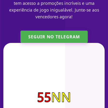
tem acesso a promoções incríveis e uma
experiência de jogo inigualável. Junte-se aos
vencedores agora!
SEGUIR NO TELEGRAM