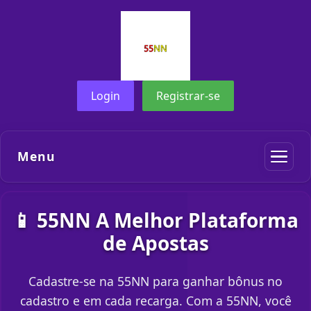
Login
Registrar-se
Menu
📱 55NN A Melhor Plataforma
de Apostas
Cadastre-se na 55NN para ganhar bônus no
cadastro e em cada recarga. Com a 55NN, você