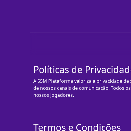
Políticas de Privacida
A 55M Plataforma valoriza a privacidade d
de nossos canais de comunicação. Todos os 
nossos jogadores.
Termos e Condições