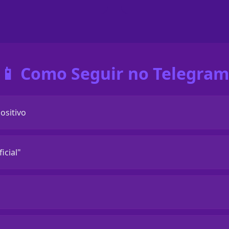
📱 Como Seguir no Telegram
ositivo
icial"