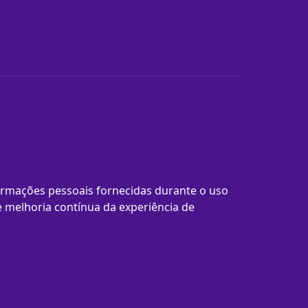
ormações pessoais fornecidas durante o uso
e melhoria contínua da experiência de