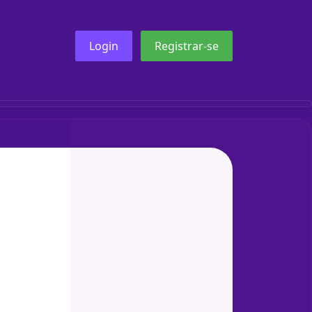
Login
Registrar-se