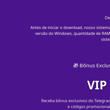
De
Antes de iniciar o download, nosso sistema
versão do Windows, quantidade de RAM d
sist
🎁 Bônus Exclu
VIP
Receba bônus exclusivos do Telegra
e códigos promocionai