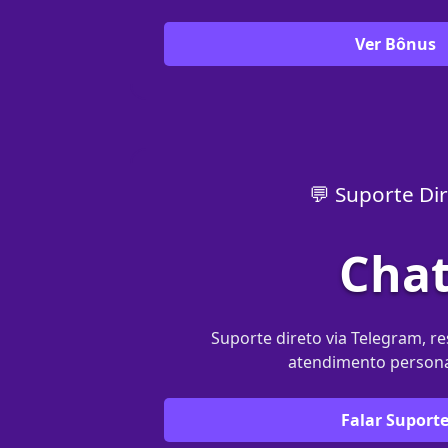
Ver Bônus
💬 Suporte Di
Cha
Suporte direto via Telegram, r
atendimento persona
Falar Suport