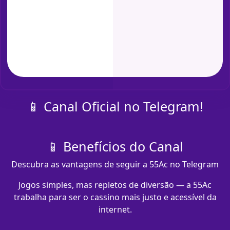
📱 Canal Oficial no Telegram!
📱 Benefícios do Canal
Descubra as vantagens de seguir a 55Ac no Telegram
Jogos simples, mas repletos de diversão — a 55Ac
trabalha para ser o cassino mais justo e acessível da
internet.