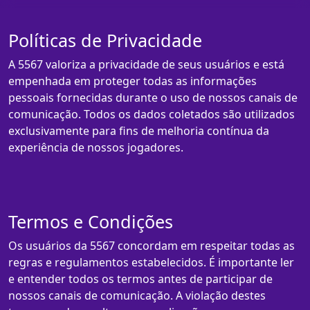
Políticas de Privacidade
A 5567 valoriza a privacidade de seus usuários e está
empenhada em proteger todas as informações
pessoais fornecidas durante o uso de nossos canais de
comunicação. Todos os dados coletados são utilizados
exclusivamente para fins de melhoria contínua da
experiência de nossos jogadores.
Termos e Condições
Os usuários da 5567 concordam em respeitar todas as
regras e regulamentos estabelecidos. É importante ler
e entender todos os termos antes de participar de
nossos canais de comunicação. A violação destes