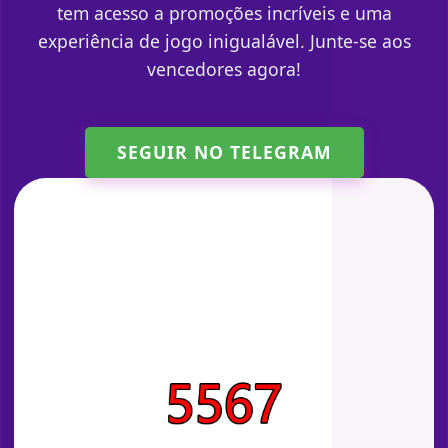
tem acesso a promoções incríveis e uma
experiência de jogo inigualável. Junte-se aos
vencedores agora!
SEGUIR NO TELEGRAM