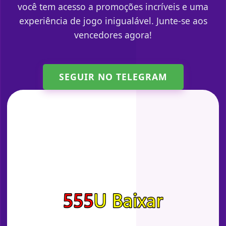
você tem acesso a promoções incríveis e uma
experiência de jogo inigualável. Junte-se aos
vencedores agora!
SEGUIR NO TELEGRAM