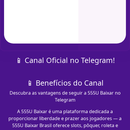
📱 Canal Oficial no Telegram!
📱 Benefícios do Canal
Descubra as vantagens de seguir a 555U Baixar no
Telegram
A 555U Baixar é uma plataforma dedicada a
proporcionar liberdade e prazer aos jogadores — a
555U Baixar Brasil oferece slots, pôquer, roleta e