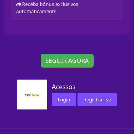
🎁 Receba bônus exclusivos
automaticamente
SEGUIR AGORA
Acessos
Login
Registrar-se