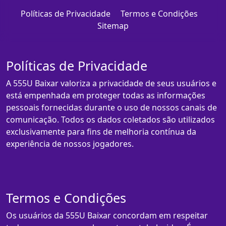
Políticas de Privacidade
Termos e Condições
Sitemap
Políticas de Privacidade
A 555U Baixar valoriza a privacidade de seus usuários e
está empenhada em proteger todas as informações
pessoais fornecidas durante o uso de nossos canais de
comunicação. Todos os dados coletados são utilizados
exclusivamente para fins de melhoria contínua da
experiência de nossos jogadores.
Termos e Condições
Os usuários da 555U Baixar concordam em respeitar