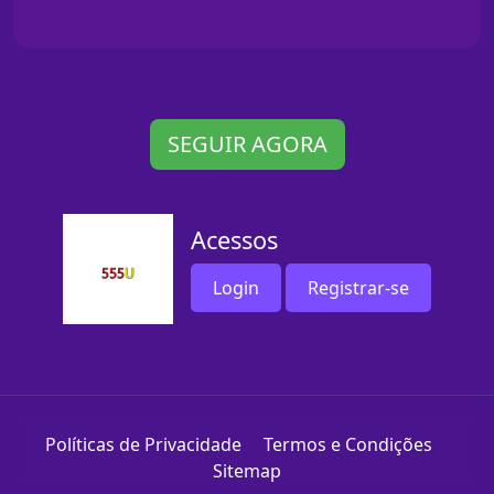
SEGUIR AGORA
Acessos
Login
Registrar-se
Políticas de Privacidade
Termos e Condições
Sitemap