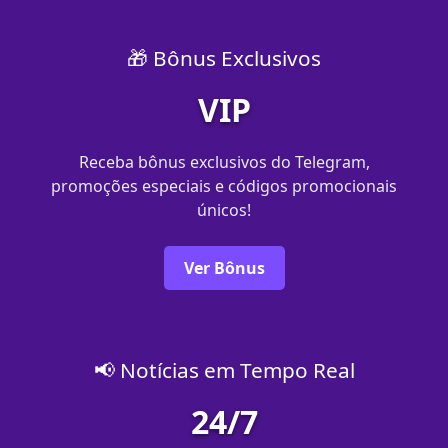
🎁 Bônus Exclusivos
VIP
Receba bônus exclusivos do Telegram,
promoções especiais e códigos promocionais
únicos!
Ver Bônus
📢 Notícias em Tempo Real
24/7