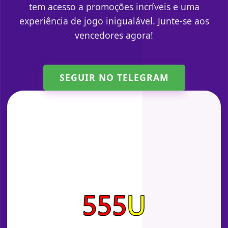
tem acesso a promoções incríveis e uma
experiência de jogo inigualável. Junte-se aos
vencedores agora!
SEGUIR NO TELEGRAM