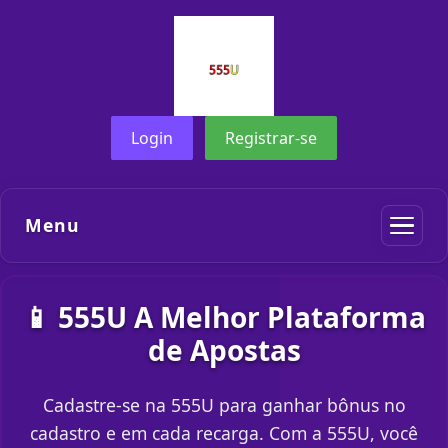
Login
Registrar-se
Menu
📱 555U A Melhor Plataforma
de Apostas
Cadastre-se na 555U para ganhar bônus no
cadastro e em cada recarga. Com a 555U, você