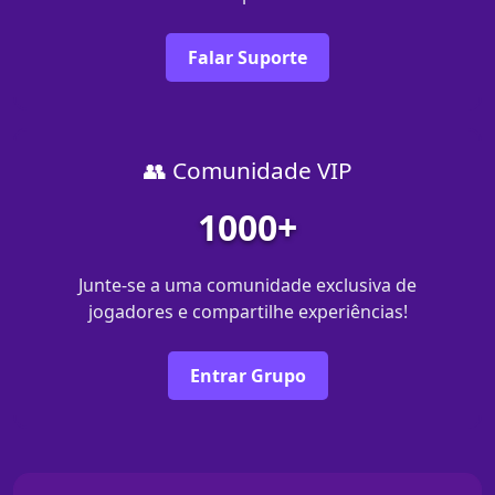
Falar Suporte
👥 Comunidade VIP
1000+
Junte-se a uma comunidade exclusiva de
jogadores e compartilhe experiências!
Entrar Grupo