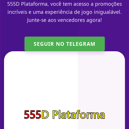
555D Plataforma, você tem acesso a promoções
incríveis e uma experiência de jogo inigualável.
Junte-se aos vencedores agora!
SEGUIR NO TELEGRAM