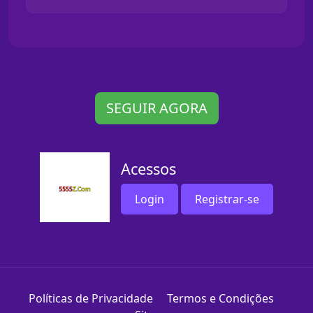
SEGUIR AGORA
Acessos
Login
Registrar-se
Políticas de Privacidade
Termos e Condições