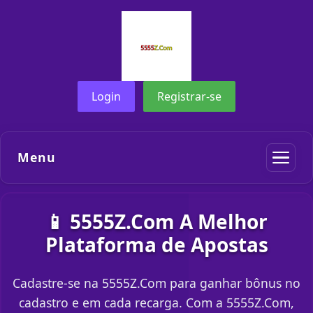
Login
Registrar-se
Menu
📱 5555Z.Com A Melhor
Plataforma de Apostas
Cadastre-se na 5555Z.Com para ganhar bônus no
cadastro e em cada recarga. Com a 5555Z.Com,