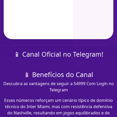
📱 Canal Oficial no Telegram!
📱 Benefícios do Canal
Descubra as vantagens de seguir a 54999 Com Login no
Telegram
Esses números reforçam um cenário típico de domínio
técnico do Inter Miami, mas com resistência defensiva
do Nashville, resultando em jogos equilibrados e de