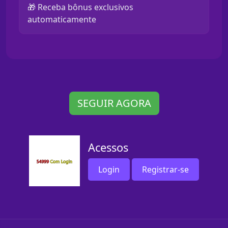
🎁 Receba bônus exclusivos
automaticamente
SEGUIR AGORA
Acessos
Login
Registrar-se