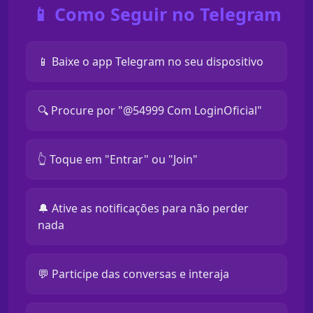
📱 Como Seguir no Telegram
📱 Baixe o app Telegram no seu dispositivo
🔍 Procure por "@54999 Com LoginOficial"
👆 Toque em "Entrar" ou "Join"
🔔 Ative as notificações para não perder
nada
💬 Participe das conversas e interaja