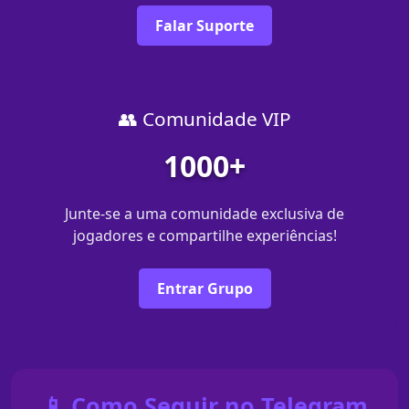
Falar Suporte
👥 Comunidade VIP
1000+
Junte-se a uma comunidade exclusiva de
jogadores e compartilhe experiências!
Entrar Grupo
📱 Como Seguir no Telegram