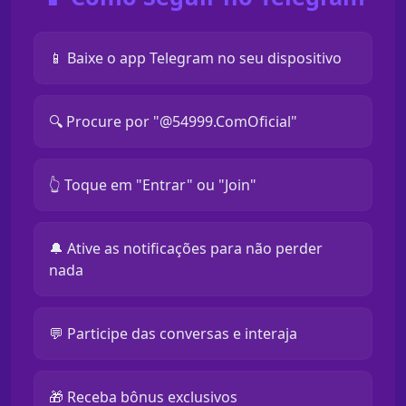
📱 Baixe o app Telegram no seu dispositivo
🔍 Procure por "@54999.ComOficial"
👆 Toque em "Entrar" ou "Join"
🔔 Ative as notificações para não perder
nada
💬 Participe das conversas e interaja
🎁 Receba bônus exclusivos