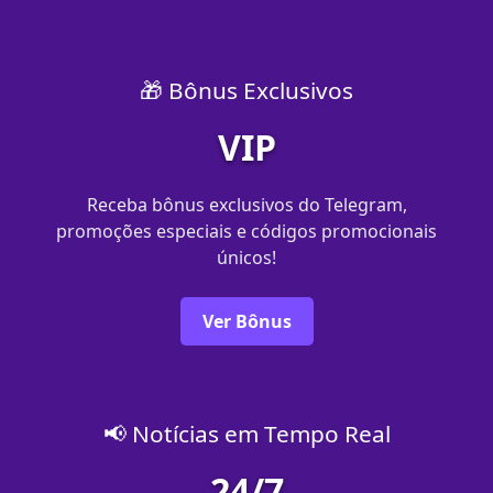
🎁 Bônus Exclusivos
VIP
Receba bônus exclusivos do Telegram,
promoções especiais e códigos promocionais
únicos!
Ver Bônus
📢 Notícias em Tempo Real
24/7