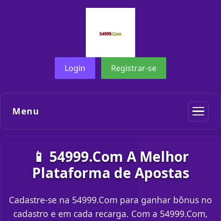
Login
Registrar-se
Menu
📱 54999.Com A Melhor
Plataforma de Apostas
Cadastre-se na 54999.Com para ganhar bônus no
cadastro e em cada recarga. Com a 54999.Com,