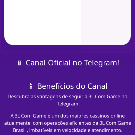
📱 Canal Oficial no Telegram!
📱 Benefícios do Canal
Descubra as vantagens de seguir a 3L Com Game no
Telegram
A 3L Com Game é um dos maiores cassinos online
atualmente, com operações eficientes da 3L Com Game
Brasil , imbatíveis em velocidade e atendimento.