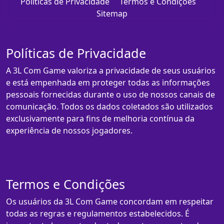
Políticas de Privacidade
Termos e Condições
Sitemap
Políticas de Privacidade
A 3L Com Game valoriza a privacidade de seus usuários
e está empenhada em proteger todas as informações
pessoais fornecidas durante o uso de nossos canais de
comunicação. Todos os dados coletados são utilizados
exclusivamente para fins de melhoria contínua da
experiência de nossos jogadores.
Termos e Condições
Os usuários da 3L Com Game concordam em respeitar
todas as regras e regulamentos estabelecidos. É