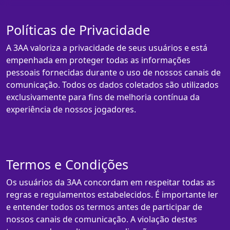
Políticas de Privacidade
A 3AA valoriza a privacidade de seus usuários e está
empenhada em proteger todas as informações
pessoais fornecidas durante o uso de nossos canais de
comunicação. Todos os dados coletados são utilizados
exclusivamente para fins de melhoria contínua da
experiência de nossos jogadores.
Termos e Condições
Os usuários da 3AA concordam em respeitar todas as
regras e regulamentos estabelecidos. É importante ler
e entender todos os termos antes de participar de
nossos canais de comunicação. A violação destes