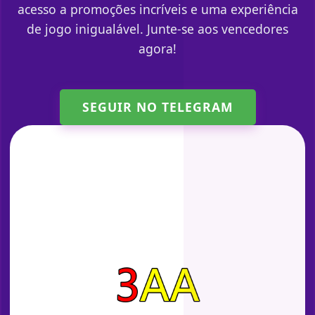
acesso a promoções incríveis e uma experiência
de jogo inigualável. Junte-se aos vencedores
agora!
SEGUIR NO TELEGRAM