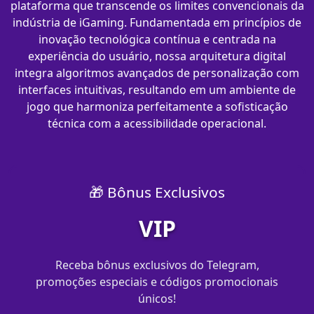
plataforma que transcende os limites convencionais da
indústria de iGaming. Fundamentada em princípios de
inovação tecnológica contínua e centrada na
experiência do usuário, nossa arquitetura digital
integra algoritmos avançados de personalização com
interfaces intuitivas, resultando em um ambiente de
jogo que harmoniza perfeitamente a sofisticação
técnica com a acessibilidade operacional.
🎁 Bônus Exclusivos
VIP
Receba bônus exclusivos do Telegram,
promoções especiais e códigos promocionais
únicos!