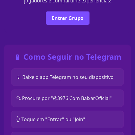
jogadores e compartilhe experiências!
Entrar Grupo
📱 Como Seguir no Telegram
📱 Baixe o app Telegram no seu dispositivo
🔍 Procure por "@3976 Com BaixarOficial"
👆 Toque em "Entrar" ou "Join"