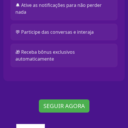
🔔 Ative as notificações para não perder
nada
💬 Participe das conversas e interaja
🎁 Receba bônus exclusivos
automaticamente
SEGUIR AGORA