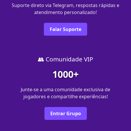
Suporte direto via Telegram, respostas rápidas e
atendimento personalizado!
Falar Suporte
👥 Comunidade VIP
1000+
Junte-se a uma comunidade exclusiva de
jogadores e compartilhe experiências!
Entrar Grupo