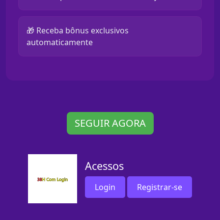
🎁 Receba bônus exclusivos
automaticamente
SEGUIR AGORA
Acessos
Login
Registrar-se