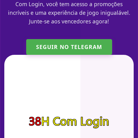
Com Login, você tem acesso a promoções
incríveis e uma experiência de jogo inigualável.
Junte-se aos vencedores agora!
SEGUIR NO TELEGRAM