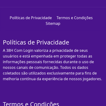
Políticas de Privacidade
Termos e Condições
Sitemap
Políticas de Privacidade
A 38H Com Login valoriza a privacidade de seus
usuários e está empenhada em proteger todas as
informações pessoais fornecidas durante o uso de
nossos canais de comunicação. Todos os dados
coletados são utilizados exclusivamente para fins de
melhoria contínua da experiência de nossos jogadores.
Termos e Condições