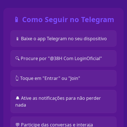
📱 Como Seguir no Telegram
📱 Baixe o app Telegram no seu dispositivo
🔍 Procure por "@38H Com LoginOficial"
👆 Toque em "Entrar" ou "Join"
🔔 Ative as notificações para não perder
nada
💬 Participe das conversas e interaja