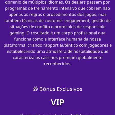
domínio de múltiplos idiomas. Os dealers passam por
programas de treinamento intensivo que cobrem não
apenas as regras e procedimentos dos jogos, mas
também técnicas de customer engagement, gestão de
situações de conflito e protocolos de responsible
gaming. O resultado é um corpo profissional que
funciona como a interface humana da nossa
plataforma, criando rapport autêntico com jogadores e
estabelecendo uma atmosfera de hospitalidade que
caracteriza os cassinos premium globalmente
reconhecidos.
🎁 Bônus Exclusivos
VIP