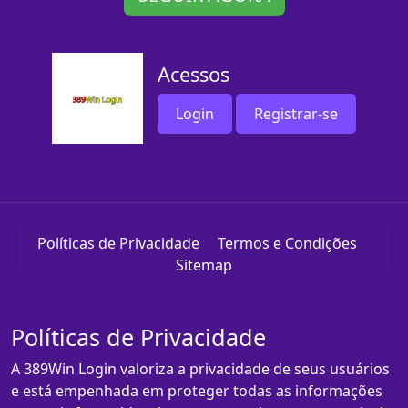
Acessos
Login
Registrar-se
Políticas de Privacidade
Termos e Condições
Sitemap
Políticas de Privacidade
A 389Win Login valoriza a privacidade de seus usuários
e está empenhada em proteger todas as informações