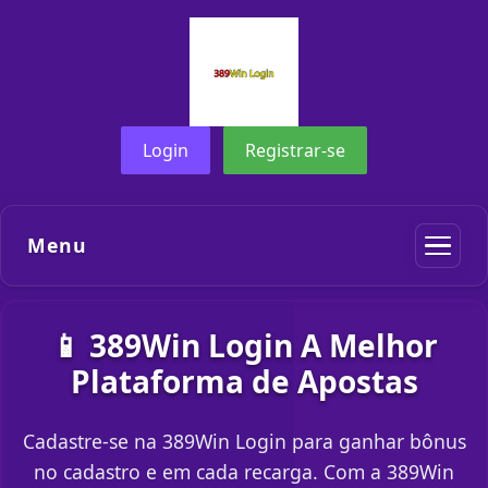
Login
Registrar-se
Menu
📱 389Win Login A Melhor
Plataforma de Apostas
Cadastre-se na 389Win Login para ganhar bônus
no cadastro e em cada recarga. Com a 389Win