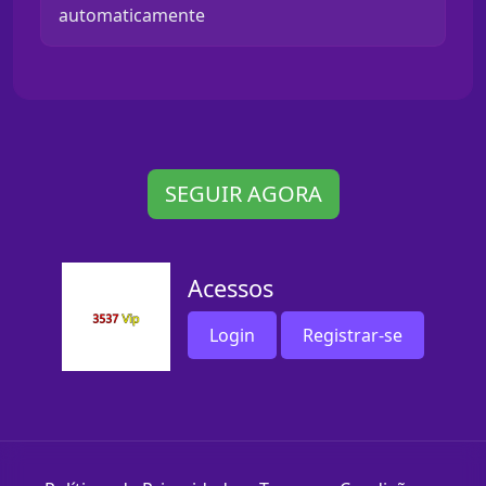
automaticamente
SEGUIR AGORA
Acessos
Login
Registrar-se