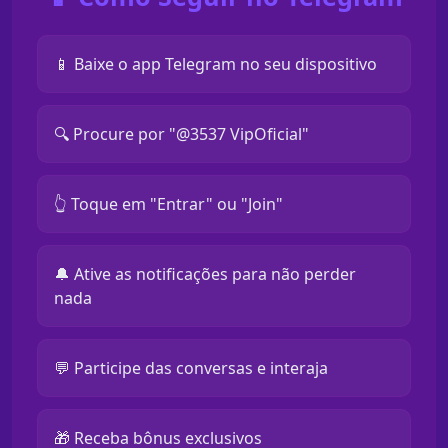
📱 Baixe o app Telegram no seu dispositivo
🔍 Procure por "@3537 VipOficial"
👆 Toque em "Entrar" ou "Join"
🔔 Ative as notificações para não perder
nada
💬 Participe das conversas e interaja
🎁 Receba bônus exclusivos