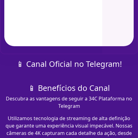
📱 Canal Oficial no Telegram!
📱 Benefícios do Canal
Descubra as vantagens de seguir a 34C Plataforma no
Telegram
Utilizamos tecnologia de streaming de alta definição
que garante uma experiência visual impecável. Nossas
câmeras de 4K capturam cada detalhe da ação, desde