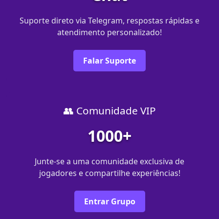
Suporte direto via Telegram, respostas rápidas e
atendimento personalizado!
Falar Suporte
👥 Comunidade VIP
1000+
Junte-se a uma comunidade exclusiva de
jogadores e compartilhe experiências!
Entrar Grupo