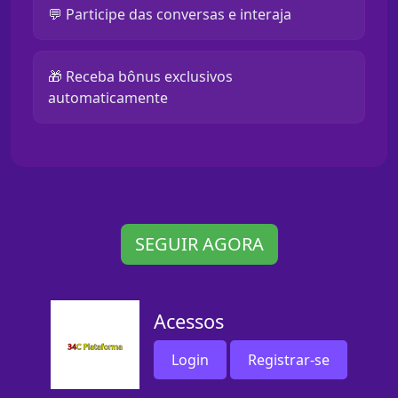
💬 Participe das conversas e interaja
🎁 Receba bônus exclusivos
automaticamente
SEGUIR AGORA
Acessos
Login
Registrar-se