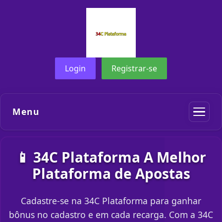
Login
Registrar-se
Menu
📱 34C Plataforma A Melhor
Plataforma de Apostas
Cadastre-se na 34C Plataforma para ganhar
bônus no cadastro e em cada recarga. Com a 34C