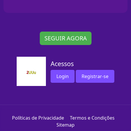
SEGUIR AGORA
Acessos
Login
Registrar-se
Políticas de Privacidade
Termos e Condições
Sitemap