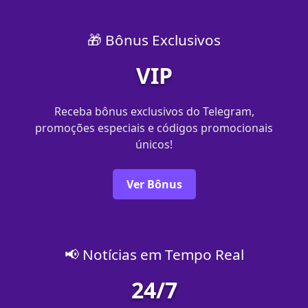
🎁 Bônus Exclusivos
VIP
Receba bônus exclusivos do Telegram,
promoções especiais e códigos promocionais
únicos!
Ver Bônus
📢 Notícias em Tempo Real
24/7