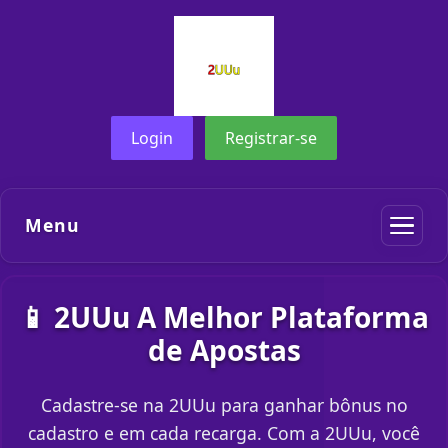
Login
Registrar-se
Menu
📱 2UUu A Melhor Plataforma
de Apostas
Cadastre-se na 2UUu para ganhar bônus no
cadastro e em cada recarga. Com a 2UUu, você