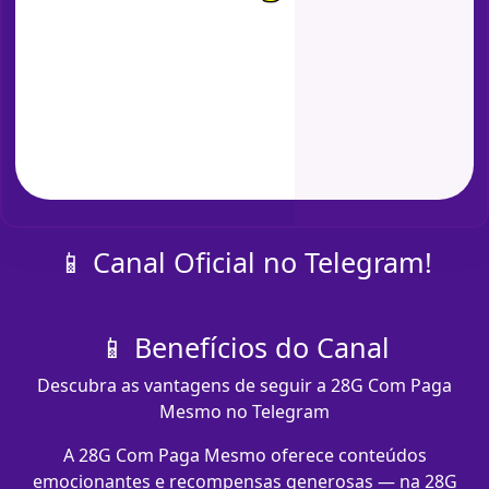
📱 Canal Oficial no Telegram!
📱 Benefícios do Canal
Descubra as vantagens de seguir a 28G Com Paga
Mesmo no Telegram
A 28G Com Paga Mesmo oferece conteúdos
emocionantes e recompensas generosas — na 28G