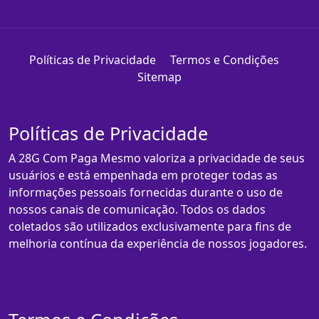
Políticas de Privacidade
Termos e Condições
Sitemap
Políticas de Privacidade
A 28G Com Paga Mesmo valoriza a privacidade de seus
usuários e está empenhada em proteger todas as
informações pessoais fornecidas durante o uso de
nossos canais de comunicação. Todos os dados
coletados são utilizados exclusivamente para fins de
melhoria contínua da experiência de nossos jogadores.