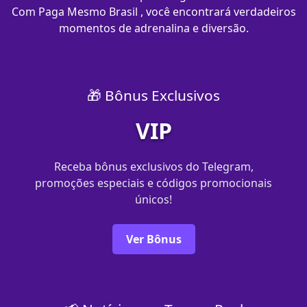
Com Paga Mesmo Brasil , você encontrará verdadeiros
momentos de adrenalina e diversão.
🎁 Bônus Exclusivos
VIP
Receba bônus exclusivos do Telegram,
promoções especiais e códigos promocionais
únicos!
Ver Bônus