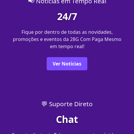
📢 Notícias em Tempo Real
24/7
Fique por dentro de todas as novidades,
promoções e eventos da 28G Com Paga Mesmo
em tempo real!
Ver Notícias
💬 Suporte Direto
Chat