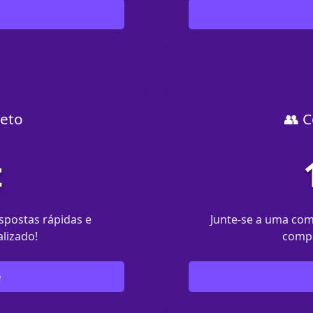
reto
👥 
t
espostas rápidas e
Junte-se a uma com
lizado!
compa
e