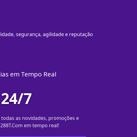
idade, segurança, agilidade e reputação
cias em Tempo Real
24/7
e todas as novidades, promoções e
 288T.Com em tempo real!