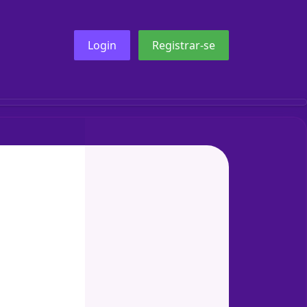
Login
Registrar-se