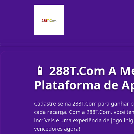
📱 288T.Com A M
Plataforma de A
Cadastre-se na 288T.Com para ganhar b
cada recarga. Com a 288T.Com, você te
incríveis e uma experiência de jogo inig
vencedores agora!