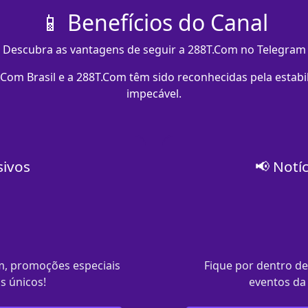
📱 Benefícios do Canal
Descubra as vantagens de seguir a 288T.Com no Telegram
Com Brasil e a 288T.Com têm sido reconhecidas pela estabil
impecável.
sivos
📢 Notí
m, promoções especiais
Fique por dentro d
s únicos!
eventos da