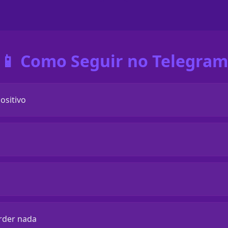
📱 Como Seguir no Telegram
ositivo
erder nada