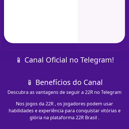
📱 Canal Oficial no Telegram!
📱 Benefícios do Canal
Descubra as vantagens de seguir a 22R no Telegram
Nos jogos da 22R , os jogadores podem usar
habilidades e experiência para conquistar vitórias e
glória na plataforma 22R Brasil .