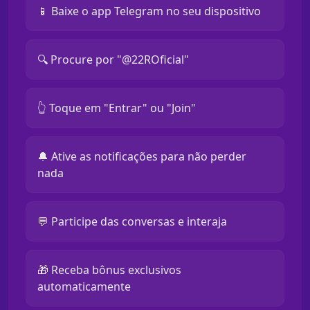
📱 Baixe o app Telegram no seu dispositivo
🔍 Procure por "@22ROficial"
👆 Toque em "Entrar" ou "Join"
🔔 Ative as notificações para não perder
nada
💬 Participe das conversas e interaja
🎁 Receba bônus exclusivos
automaticamente