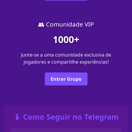
👥 Comunidade VIP
1000+
Junte-se a uma comunidade exclusiva de
jogadores e compartilhe experiências!
Entrar Grupo
📱 Como Seguir no Telegram