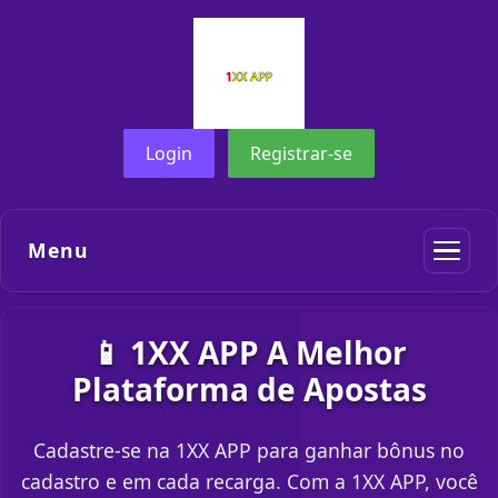
Login
Registrar-se
Menu
📱 1XX APP A Melhor
Plataforma de Apostas
Cadastre-se na 1XX APP para ganhar bônus no
cadastro e em cada recarga. Com a 1XX APP, você