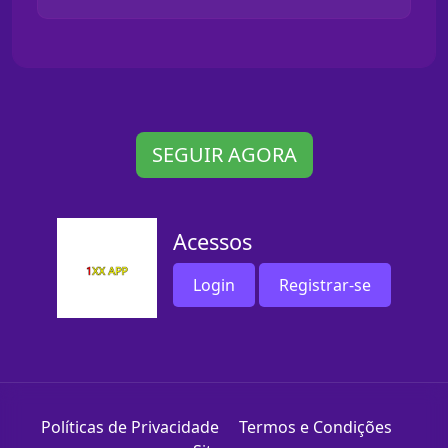
SEGUIR AGORA
Acessos
Login
Registrar-se
Políticas de Privacidade
Termos e Condições