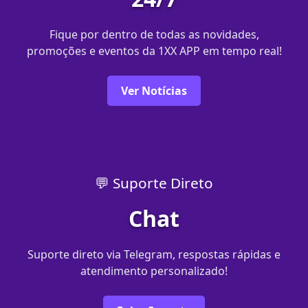
Fique por dentro de todas as novidades,
promoções e eventos da 1XX APP em tempo real!
Ver Notícias
💬 Suporte Direto
Chat
Suporte direto via Telegram, respostas rápidas e
atendimento personalizado!