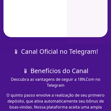
📱 Canal Oficial no Telegram!
📱 Benefícios do Canal
Descubra as vantagens de seguir a 18N.Com no
Telegram
O quinto passo envolve a realização de seu primeiro
depósito, que ativa automaticamente seu bônus de
boas-vindas. Nossa plataforma aceita uma ampla