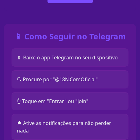
📱 Como Seguir no Telegram
📱 Baixe o app Telegram no seu dispositivo
🔍 Procure por "@18N.ComOficial"
👆 Toque em "Entrar" ou "Join"
🔔 Ative as notificações para não perder
nada