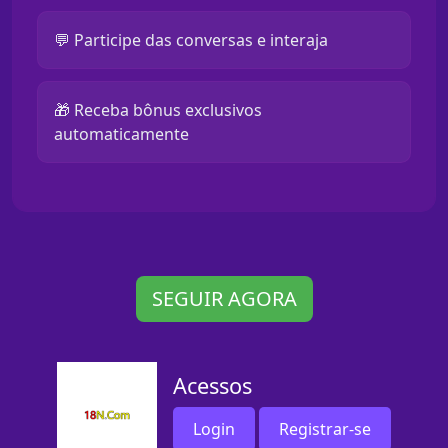
💬 Participe das conversas e interaja
🎁 Receba bônus exclusivos
automaticamente
SEGUIR AGORA
Acessos
Login
Registrar-se