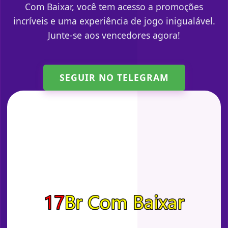
Com Baixar, você tem acesso a promoções
incríveis e uma experiência de jogo inigualável.
Junte-se aos vencedores agora!
SEGUIR NO TELEGRAM