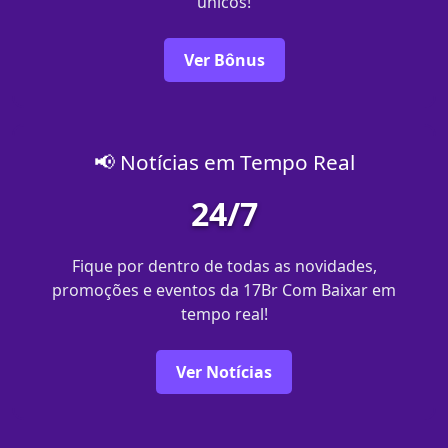
únicos!
Ver Bônus
📢 Notícias em Tempo Real
24/7
Fique por dentro de todas as novidades,
promoções e eventos da 17Br Com Baixar em
tempo real!
Ver Notícias