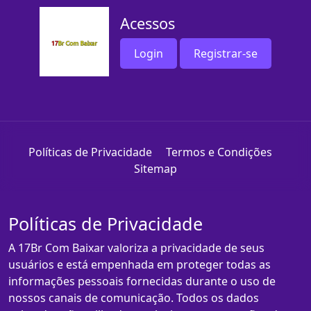
Acessos
Login
Registrar-se
Políticas de Privacidade
Termos e Condições
Sitemap
Políticas de Privacidade
A 17Br Com Baixar valoriza a privacidade de seus
usuários e está empenhada em proteger todas as
informações pessoais fornecidas durante o uso de
nossos canais de comunicação. Todos os dados