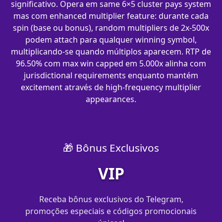
significativo. Opera em same 6×5 cluster pays system
mas com enhanced multiplier feature: durante cada
spin (base ou bonus), random multipliers de 2x-500x
podem attach para qualquer winning symbol,
multiplicando-se quando múltiplos aparecem. RTP de
96.50% com max win capped em 5.000x alinha com
jurisdictional requirements enquanto mantém
excitement através de high-frequency multiplier
appearances.
🎁 Bônus Exclusivos
VIP
Receba bônus exclusivos do Telegram,
promoções especiais e códigos promocionais