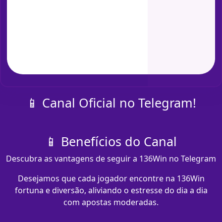
📱 Canal Oficial no Telegram!
📱 Benefícios do Canal
Descubra as vantagens de seguir a 136Win no Telegram
Desejamos que cada jogador encontre na 136Win
fortuna e diversão, aliviando o estresse do dia a dia
com apostas moderadas.